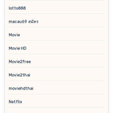
lotto888
macau69 สมัคร
Movie
Movie HD
Movie2free
Movie2thai
moviehdthai
Netflix