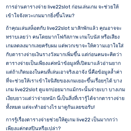
การอ่านตารางจ่าย live22slot ก่อนเล่นเกม จะช่วยให้
เข้าใจจังหวะเกมมากยิ่งขึ้นไหม?
ถ้าคุณเล่นสล็อตกับ live22slot มาสักพักแล้ว คุณอาจจะ
ทราบเลยว่า คนโดยมากโฟกัสภาพ เกมโบนัส หรือเสียง
เกมลดลงมากเลยครับผม แต่พวกเขาจะให้ความเอาใจใส่
กับตารางจ่ายเงินรางวัลมากเพิ่มขึ้น แต่ก่อนคนจะคิดว่า
ตารางจ่ายเป็นเพียงแค่หน้าข้อมูลที่เปิดมาแล้วอ่านยาก
แต่ถ้าเกิดมองในคนที่เล่นเอาจริงเอาจัง นี่คือข้อมูลล้ำค่า
ที่จะช่วยให้เราเข้าใจนิสัยของเกมเยอะขึ้นเรื่อยๆได้ บาง
เกม live22slot ดูแจกบ่อยมากแม้กระนั้นจ่ายเบา บางเกม
เงียบยาวแต่ว่าจ่ายหนัก นี่เป็นสิ่งที่เรารู้ได้จากตารางจ่าย
ทั้งหมด แต่จะทำอย่างไร มาดูกันเลยขอรับ!
การรู้เรื่องตารางจ่ายช่วยให้ดูเกม live22 เป็นมากกว่า
เพียงแค่กดสปินหรือเปล่า?