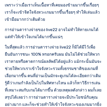
เพราะว่าเมื่อเราเห็นเนื้อหาที่เคยมองข้ามมากขึ้นเรื่อยๆ
เราก็จะเข้าจิตใจจังหวะเกมมากขึ้นเรื่อยๆ ทำให้เล่นแล้ว
เข้ามือมากกว่าเดิมด้วย
การอ่านตารางจ่ายของ live22 อาจไม่ทำให้ทายเกมได้
แต่ทำให้เข้าใจเกมได้มากขึ้นแน่ๆ
ในที่สุดแล้ว การอ่านตารางจ่าย live22 ก็มิได้มีไว้เพื่อ
ยืนยันการชนะ 100% หรอกครับผม มันไม่ได้ช่วยให้พวก
เราทายหรือคาดการณ์ผลลัพธ์ได้อยู่แล้ว แม้กระนั้นมันจะ
ช่วยให้พวกเราเข้าใจจังหวะรวมทั้งธรรมชาติของเกมที่
เลือกมากขึ้น คนที่อ่านเป็นมักจะดูเกมได้ละเอียดกว่าเดิม
รู้ดีว่าเกมกำลังเป็นไปในทิศทางไหน แล้วก็หาวิธีการเล่น
ที่เหมาะสมกับเกมได้มากขึ้น ด้วยเหตุผลดังกล่าว ผมก็เลย
สรุปได้เลยว่า การอ่านตารางจ่ายจะมีประโยชน์กับคุณ
อย่างมาก และก็จะช่วยทำให้เข้าใจจังหวะของเกมมากยิ่ง