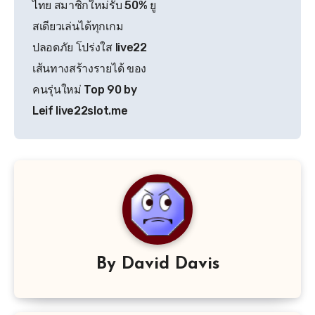
ไทย สมาชิกใหม่รับ 50% ยู
สเดียวเล่นได้ทุกเกม
ปลอดภัย โปร่งใส live22
เส้นทางสร้างรายได้ ของ
คนรุ่นใหม่ Top 90 by
Leif live22slot.me
By
David Davis