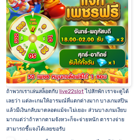
ถ้าพวกเราเล่นสล็อตกับ
live22slot
ไปสักพัก เราจะดูได้
เลยว่า แต่ละเกมให้อารมณ์ที่แตกต่างมาก บางเกมสปิน
แล้วมีเงินกลับมาตลอดแม้จะไม่เยอะ ส่วนบางเกมเงียบ
มากแต่ว่าถ้าหากตามจังหวะก็จะจ่ายหนัก ตารางจ่าย
สามารถชี้แจงได้เลยขอรับ