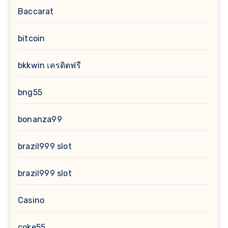
Baccarat
bitcoin
bkkwin เครดิตฟรี
bng55
bonanza99
brazil999 slot
brazil999 slot
Casino
coke55