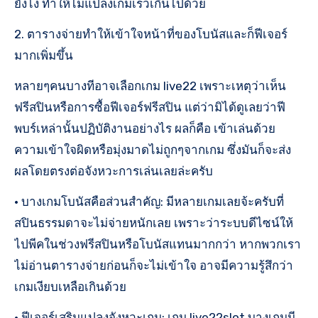
ยังไง ทำให้ไม่แปลงเกมเร็วเกินไปด้วย
2. ตารางจ่ายทำให้เข้าใจหน้าที่ของโบนัสและก็ฟีเจอร์
มากเพิ่มขึ้น
หลายๆคนบางทีอาจเลือกเกม live22 เพราะเหตุว่าเห็น
ฟรีสปินหรือการซื้อฟีเจอร์ฟรีสปิน แต่ว่ามิได้ดูเลยว่าฟี
พบร์เหล่านั้นปฏิบัติงานอย่างไร ผลก็คือ เข้าเล่นด้วย
ความเข้าใจผิดหรือมุ่งมาดไม่ถูกๆจากเกม ซึ่งมันก็จะส่ง
ผลโดยตรงต่อจังหวะการเล่นเลยล่ะครับ
• บางเกมโบนัสคือส่วนสำคัญ: มีหลายเกมเลยจ้ะครับที่
สปินธรรมดาจะไม่จ่ายหนักเลย เพราะว่าระบบดีไซน์ให้
ไปพีคในช่วงฟรีสปินหรือโบนัสแทนมากกว่า หากพวกเรา
ไม่อ่านตารางจ่ายก่อนก็จะไม่เข้าใจ อาจมีความรู้สึกว่า
เกมเงียบเหลือเกินด้วย
• ฟีเจอร์เสริมแปลงจังหวะเกม: เกม live22slot บางเกมมี