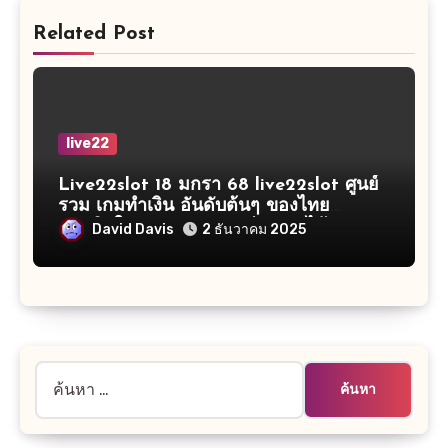
Related Post
live22
Live22slot 18 มกรา 68 live22slot ศูนย์
รวม เกมทำเงิน อันดับต้นๆ ของไทย
สมาชิกใหม่รับ 50% ยูสเดียวเล่นได้ทุกเกม
David Davis
2 ธันวาคม 2025
ปลอดภัย โปร่งใส live22 เส้นทางสร้างราย
ได้ ของคนรุ่นใหม่ Top 90 by Leif
live22slot.me
ค้นหา
สำหรับ: