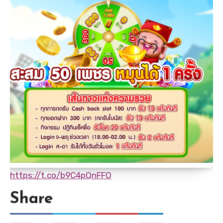
https://t.co/b9C4pQnFFO
Share