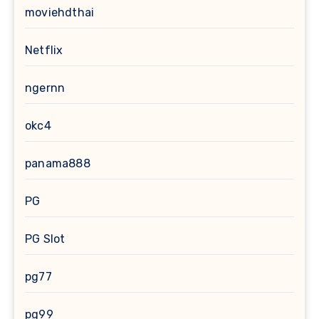
moviehdthai
Netflix
ngernn
okc4
panama888
PG
PG Slot
pg77
pg99