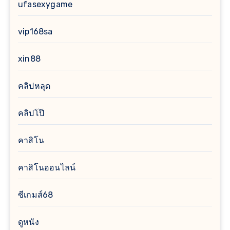
ufasexygame
vip168sa
xin88
คลิปหลุด
คลิปโป๊
คาสิโน
คาสิโนออนไลน์
ซีเกมส์68
ดูหนัง