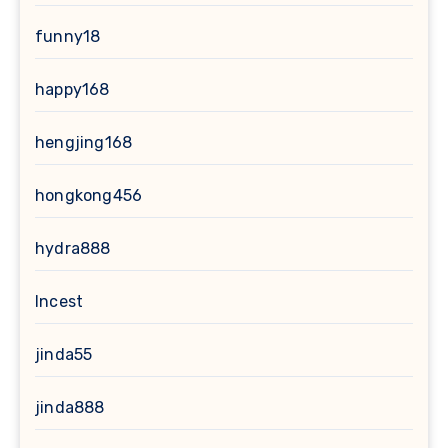
funny18
happy168
hengjing168
hongkong456
hydra888
Incest
jinda55
jinda888