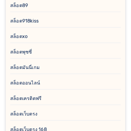
สล็อต89
สล็อต918kiss
สล็อตxo
สล็อตพุซซี่
สล็อตมันนี่เกม
สล็อตออนไลน์
สล็อตเครดิตฟรี
สล็อตเว็บตรง
สล็อตเว็บตรง 168