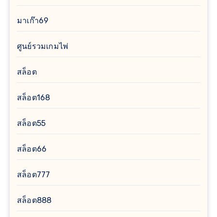
มาเก๊า69
ศูนย์รวมเกมไพ่
สล็อต
สล็อต168
สล็อต55
สล็อต66
สล็อต777
สล็อต888