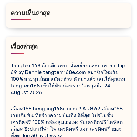
ความเห็นล่าสุด
เรื่องล่าสุด
Tangtem168 เว็บเดียวครบ ทั้งสล็อตและบาคาร่า Top
69 by Bennie tangtem168e.com สมาชิกใหม่รับ
100% สายทุนน้อย สมัครด่วน คัดมาแล้ว เล่นได้ทุกเกม
tangtem168 เข้าให้ทัน ก่อนรางวัลหลุดมือ 24
August 2026
สล็อต168 hengjing168d.com 9 AUG 69 สล็อต168
เกมเดิมพัน ที่สร้างความบันเทิง ดีที่สุด โปรโมชั่น
เครดิตฟรี 100% กล่องสุ่มเฮงเฮง รับเครดิตฟรี ไลฟ์สด
สล็อต ยิงปลา กีฬา ไพ่ เครดิตฟรี แจก เครดิตฟรี เยอะ
ที่สุด Top 30 by Jessika