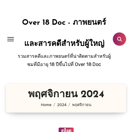
Skip
to
content
Over 18 Doc - ภาพยนตร์
และสารคดีสำหรับผู้ใหญ่
รวมสารคดีและภาพยนตร์ที่น่าติดตามสำหรับผู้
ชมที่มีอายุ 18 ปีขึ้นไปที่ Over 18 Doc
พฤศจิกายน 2024
Home
2024
พฤศจิกายน
สล็อต