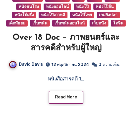
หนังชนโรง
หนังออนไลน์
หนังโป๊
หนังโป๊จีน
หนังโป๊ฝรั่ง
หนังโป๊เกาหลี
หนังโป๊ไทย
เกมยิงปลา
เด็กมัธยม
เว็บพนัน
เว็บพนันออนไลน์
เว็บหนัง
โดจิน
Over 18 Doc – ภาพยนตร์และ
สารคดีสำหรับผู้ใหญ่
David Davis
12 พฤศจิกายน 2024
0
ความเห็น
หนังสือสารคดี 1…
Read More