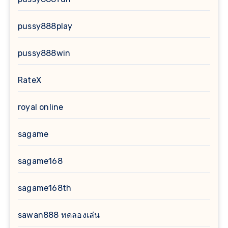
pussy888play
pussy888win
RateX
royal online
sagame
sagame168
sagame168th
sawan888 ทดลองเล่น