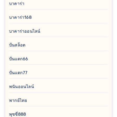
บาคาร่า
บาคาร่า168
บาคาร่าออนไลน์
ปั่นสล็อต
ปั่นแตก66
ปั่นแตก77
พนันออนไลน์
พากย์ไทย
พุซซี่888