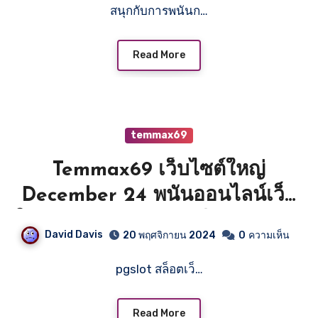
สนุกกับการพนันก…
IOS สล็อต อยู่ไหนก็ทำเงินได้ Top
35 by Young faro168.co
Read More
temmax69
Temmax69 เว็บไซต์ใหญ่
December 24 พนันออนไลน์เว็บ
ใหญ่ pgslot เครดิตฟรี Top 65 by
David Davis
20 พฤศจิกายน 2024
0
ความเห็น
Isaac pgslot temmax69.co 31
pgslot สล็อตเว็…
Read More