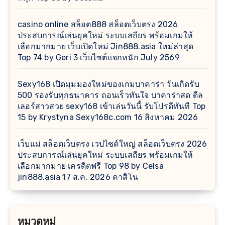
casino online สล็อต888 สล็อตเว็บตรง 2026
ประสบการณ์เล่นยุคใหม่ ระบบเสถียร พร้อมเกมให้
เลือกมากมาย เว็บเปิดใหม่ Jin888.asia ใหม่ล่าสุด
Top 74 by Geri 3 เว็บไซต์แจกหนัก July 2569
Sexy168 เปิดมุมมองใหม่ของเกมบาคาร่า วันเกิดรับ
500 รองรับทุกธนาคาร ถอนเร็วทันใจ บาคาร่าสด ดีล
เลอร์สาวสวย sexy168 เข้าเล่นวันนี้ รับโปรดีทันที Top
15 by Krystyna Sexy168c.com 16 สิงหาคม 2026
เว็บแม่ สล็อตเว็บตรง เวปไซต์ใหญ่ สล็อตเว็บตรง 2026
ประสบการณ์เล่นยุคใหม่ ระบบเสถียร พร้อมเกมให้
เลือกมากมาย เครดิตฟรี Top 98 by Celsa
jin888.asia 17 ส.ค. 2026 คาสิโน
หมวดหมู่