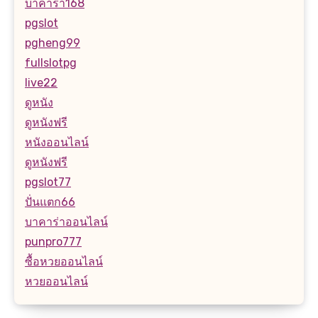
บาคาร่า168
pgslot
pgheng99
fullslotpg
live22
ดูหนัง
ดูหนังฟรี
หนังออนไลน์
ดูหนังฟรี
pgslot77
ปั่นแตก66
บาคาร่าออนไลน์
punpro777
ซื้อหวยออนไลน์
หวยออนไลน์