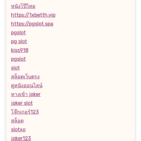
หนังโป๊ไทย
https://1xbetth.vip
https://pgslot.spa
pgslot
pg slot
kiss918
pgslot
slot
สล็อตเว็บตรง
ดูหนังออนไลน์
ทางเข้า joker
joker slot
โจ๊กเกอร์123
สล็อต
slotxo
joker123