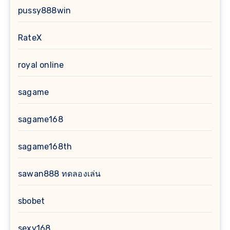
pussy888win
RateX
royal online
sagame
sagame168
sagame168th
sawan888 ทดลองเล่น
sbobet
sexy168