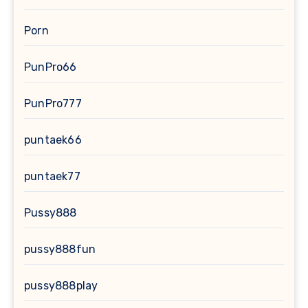
Porn
PunPro66
PunPro777
puntaek66
puntaek77
Pussy888
pussy888fun
pussy888play