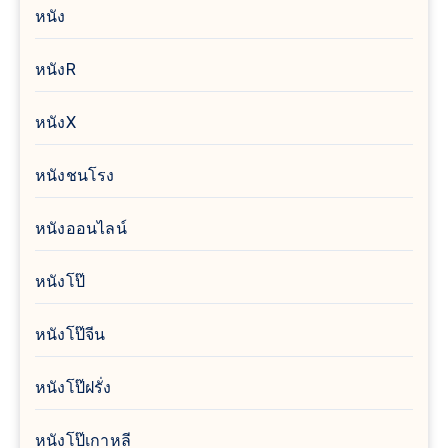
หนัง
หนังR
หนังX
หนังชนโรง
หนังออนไลน์
หนังโป๊
หนังโป๊จีน
หนังโป๊ฝรั่ง
หนังโป๊เกาหลี