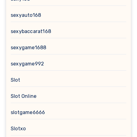
sexyauto168
sexybaccarat168
sexygame1688
sexygame992
Slot
Slot Online
slotgame6666
Slotxo