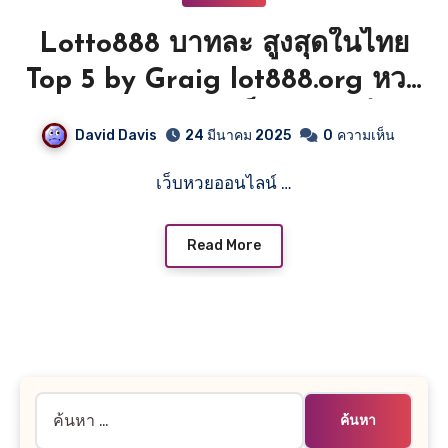
Lotto888 บาทละ สูงสุดในไทย
Top 5 by Graig lot888.org หวย
รัฐบาล รวมเลขเด็ดอาจารย์ดัง
David Davis
24 มีนาคม 2025
0
ความเห็น
บาทละ 1,200 lot888 หยุดโดน
เว็บหวยออนไลน์ …
เจ้ามือโกง 29 เม.ย 2568
Read More
ค้นหา
สำหรับ: