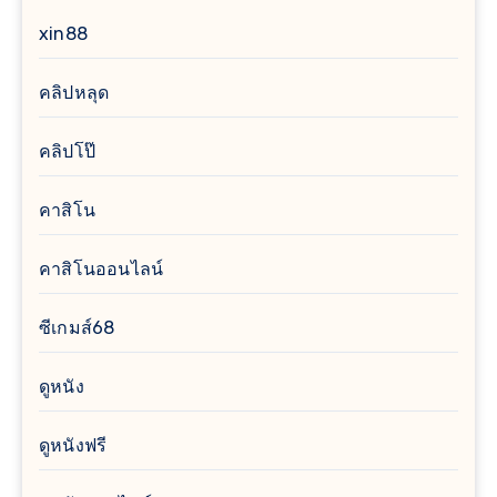
xin88
คลิปหลุด
คลิปโป๊
คาสิโน
คาสิโนออนไลน์
ซีเกมส์68
ดูหนัง
ดูหนังฟรี