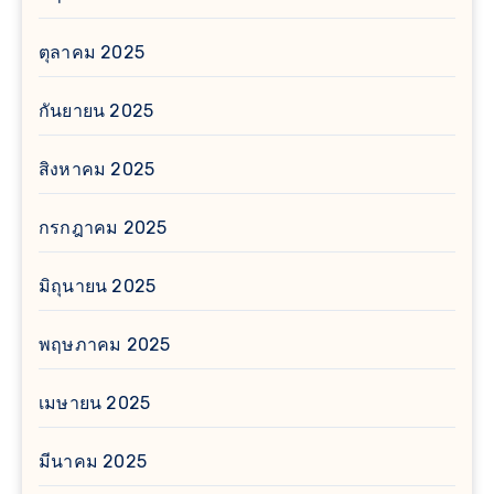
ตุลาคม 2025
กันยายน 2025
สิงหาคม 2025
กรกฎาคม 2025
มิถุนายน 2025
พฤษภาคม 2025
เมษายน 2025
มีนาคม 2025