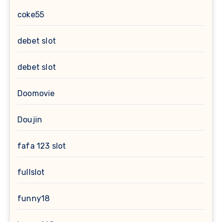
coke55
debet slot
debet slot
Doomovie
Doujin
fafa 123 slot
fullslot
funny18