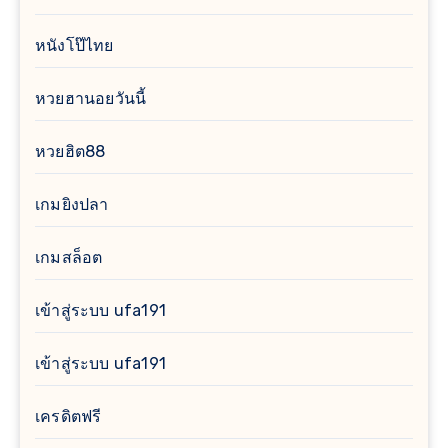
หนังโป๊ไทย
หวยฮานอยวันนี้
หวยฮิต88
เกมยิงปลา
เกมสล็อต
เข้าสู่ระบบ ufa191
เข้าสู่ระบบ ufa191
เครดิตฟรี