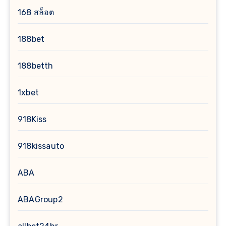
168 สล็อต
188bet
188betth
1xbet
918Kiss
918kissauto
ABA
ABAGroup2