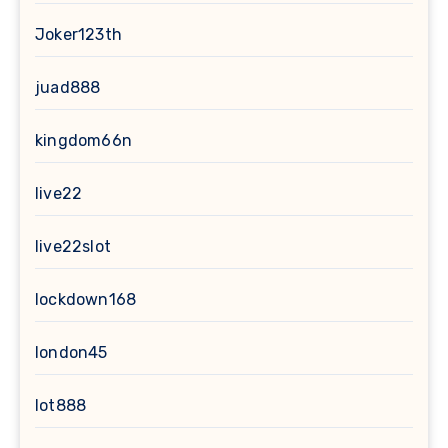
Joker123th
juad888
kingdom66n
live22
live22slot
lockdown168
london45
lot888