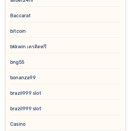
allbet24hr
Baccarat
bitcoin
bkkwin เครดิตฟรี
bng55
bonanza99
brazil999 slot
brazil999 slot
Casino