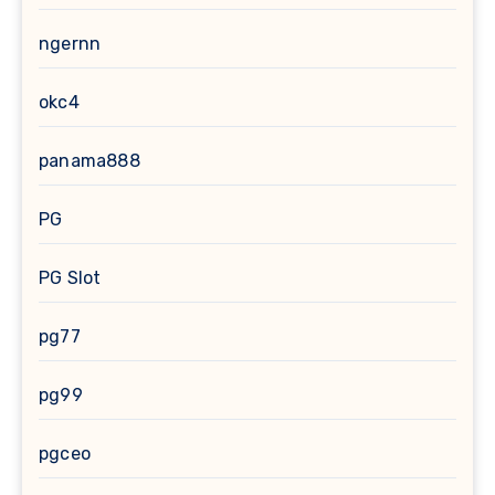
ngernn
okc4
panama888
PG
PG Slot
pg77
pg99
pgceo