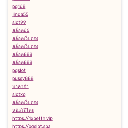
pg168
jinda55
slot99
สล็อต66
สล็อตเว็บตรง
สล็อตเว็บตรง
สล็อต888
สล็อต888
pgslot
pussy888
บาคาร่า
slotxo
สล็อตเว็บตรง
หนังโป๊ไทย
https://1xbetth.vip
https://pgslot.spa