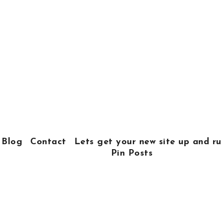
Blog
Contact
Lets get your new site up and ru
Pin Posts