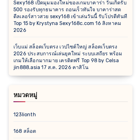
Sexy168 เปิดมุมมองใหม่ของเกมบาคาร่า วันเกิดรับ
500 รองรับทุกธนาคาร ถอนเร็วทันใจ บาคาร่าสด
ดีลเลอร์สาวสวย sexy168 เข้าเล่นวันนี้ รับโปรดีทันที
Top 15 by Krystyna Sexy168c.com 16 สิงหาคม
2026
เว็บแม่ สล็อตเว็บตรง เวปไซต์ใหญ่ สล็อตเว็บตรง
2026 ประสบการณ์เล่นยุคใหม่ ระบบเสถียร พร้อม
เกมให้เลือกมากมาย เครดิตฟรี Top 98 by Celsa
jin888.asia 17 ส.ค. 2026 คาสิโน
หมวดหมู่
123lionth
168 สล็อต