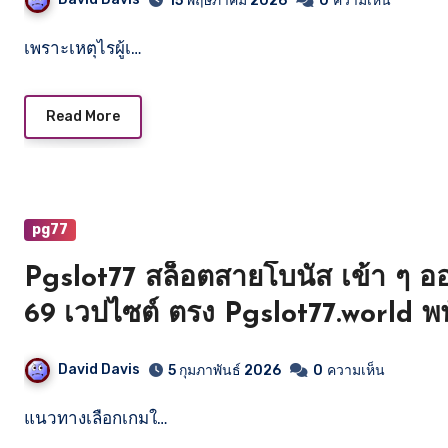
15 พฤษภาคม 2026
0
ความเห็น
เพราะเหตุไรผู้เ…
Read More
pg77
Pgslot77 สล็อตสายโบนัส เข้า ๆ ออ
69 เวปไซต์ ตรง Pgslot77.world พนัน เว็บใหญ่ ใหม
Alejandro
David Davis
5 กุมภาพันธ์ 2026
0
ความเห็น
แนวทางเลือกเกมใ…