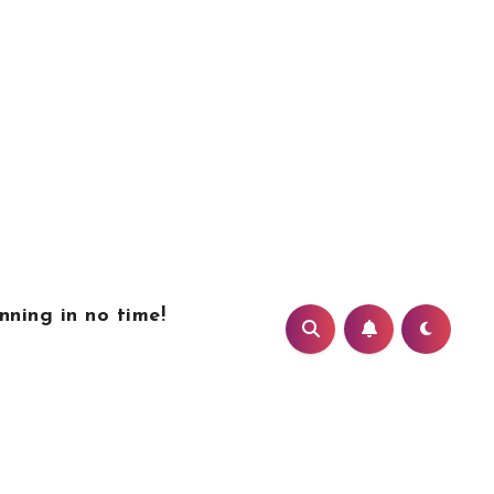
nning in no time!