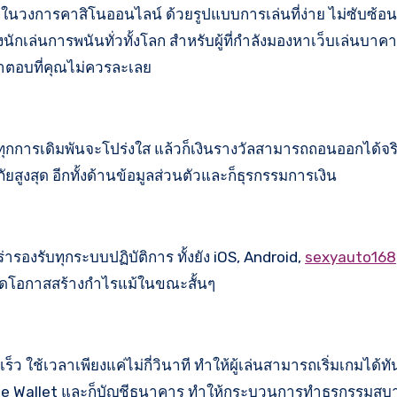
ในวงการคาสิโนออนไลน์ ด้วยรูปแบบการเล่นที่ง่าย ไม่ซับซ้อน 
ักเล่นการพนันทั่วทั้งโลก สำหรับผู้ที่กำลังมองหาเว็บเล่นบาคา
คำตอบที่คุณไม่ควรละเลย
้ว่าทุกการเดิมพันจะโปร่งใส แล้วก็เงินรางวัลสามารถถอนออกได้จร
งสุด อีกทั้งด้านข้อมูลส่วนตัวและก็ธุรกรรมการเงิน
่ารองรับทุกระบบปฏิบัติการ ทั้งยัง iOS, Android,
sexyauto168
ลาดโอกาสสร้างกำไรแม้ในขณะสั้นๆ
ใช้เวลาเพียงแค่ไม่กี่วินาที ทำให้ผู้เล่นสามารถเริ่มเกมได้ทั
ue Wallet และก็บัญชีธนาคาร ทำให้กระบวนการทำธุรกรรมส