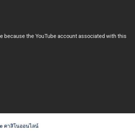
ne คาสิโนออนไลน์