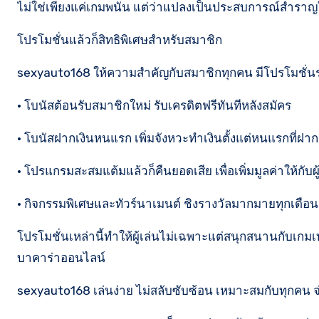
ไม่ใช่เพียงแค่เกมพนัน แต่ว่าแปลงเป็นประสบการณ์สำร
โปรโมชั่นแล้วก็สิทธิพิเศษสำหรับสมาชิก
sexyauto168 ให้ความสำคัญกับสมาชิกทุกคน มีโปรโมชั่นรวม
• โบนัสต้อนรับสมาชิกใหม่ รับเครดิตฟรีทันทีหลังสมัคร
• โบนัสฝากเงินหนแรก เพิ่มจังหวะทำเงินตั้งแต่หนแรกที่ฝาก
• โปรแกรมสะสมแต้มแล้วก็คืนยอดเสีย เพื่อเพิ่มมูลค่าให้กับผ
• กิจกรรมพิเศษและทัวร์นาเมนต์ ชิงรางวัลมากมายทุกเดือน
โปรโมชั่นเหล่านี้ทำให้ผู้เล่นไม่เฉพาะแต่สนุกสนานกับเกมเท
บาคาร่าออนไลน์
sexyauto168 เล่นง่าย ไม่สลับซับซ้อน เหมาะสมกับทุกคน จ่