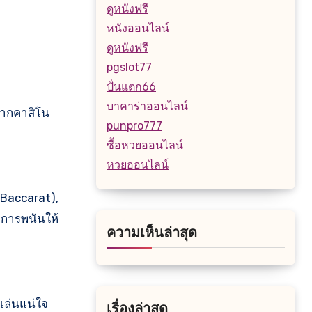
ดูหนังฟรี
หนังออนไลน์
ดูหนังฟรี
pgslot77
ปั่นแตก66
บาคาร่าออนไลน์
จากคาสิโน
punpro777
ซื้อหวยออนไลน์
หวยออนไลน์
 Baccarat),
บการพนันให้
ความเห็นล่าสุด
้เล่นแน่ใจ
เรื่องล่าสุด