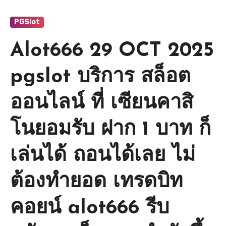
PGSlot
Alot666 29 OCT 2025
pgslot บริการ สล็อต
ออนไลน์ ที่ เซียนคาสิ
โนยอมรับ ฝาก 1 บาท ก็
เล่นได้ ถอนได้เลย ไม่
ต้องทำยอด เทรดบิท
คอยน์ alot666 รีบ