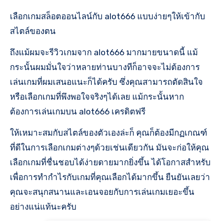
เลือกเกมสล็อตออนไลน์กับ alot666 แบบง่ายๆให้เข้ากับ
สไตล์ของตน
ถึงแม้ผมจะรีวิวเกมจาก alot666 มากมายขนาดนี้ แม้
กระนั้นผมมั่นใจว่าหลายท่านบางทีก็อาจจะไม่ต้องการ
เล่นเกมที่ผมเสนอแนะก็ได้ครับ ซึ่งคุณสามารถตัดสินใจ
หรือเลือกเกมที่พึงพอใจจริงๆได้เลย แม้กระนั้นหาก
ต้องการเล่นเกมบน alot666 เครดิตฟรี
ให้เหมาะสมกับสไตล์ของตัวเองล่ะก็ คุณก็ต้องมีกฏเกณฑ์
ที่ดีในการเลือกเกมต่างๆด้วยเช่นเดียวกัน มันจะก่อให้คุณ
เลือกเกมที่ชื่นชอบได้ง่ายดายมากยิ่งขึ้น ได้โอกาสสำหรับ
เพื่อการทำกำไรกับเกมที่คุณเลือกได้มากขึ้น ยืนยันเลยว่า
คุณจะสนุกสนานและเอนจอยกับการเล่นเกมเยอะขึ้น
อย่างแน่แท้นะครับ