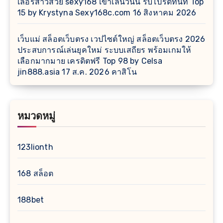
เลอร์สาวสวย sexy168 เข้าเล่นวันนี้ รับโปรดีทันที Top
15 by Krystyna Sexy168c.com 16 สิงหาคม 2026
เว็บแม่ สล็อตเว็บตรง เวปไซต์ใหญ่ สล็อตเว็บตรง 2026
ประสบการณ์เล่นยุคใหม่ ระบบเสถียร พร้อมเกมให้
เลือกมากมาย เครดิตฟรี Top 98 by Celsa
jin888.asia 17 ส.ค. 2026 คาสิโน
หมวดหมู่
123lionth
168 สล็อต
188bet