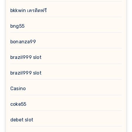
bkkwin เครดิตฟรี
bng55
bonanza99
brazil999 slot
brazil999 slot
Casino
coke55
debet slot