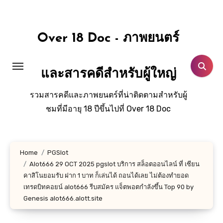
Skip
to
content
Over 18 Doc - ภาพยนตร์
และสารคดีสำหรับผู้ใหญ่
รวมสารคดีและภาพยนตร์ที่น่าติดตามสำหรับผู้
ชมที่มีอายุ 18 ปีขึ้นไปที่ Over 18 Doc
Home
PGSlot
Alot666 29 OCT 2025 pgslot บริการ สล็อตออนไลน์ ที่ เซียน
คาสิโนยอมรับ ฝาก 1 บาท ก็เล่นได้ ถอนได้เลย ไม่ต้องทำยอด
เทรดบิทคอยน์ alot666 รีบสมัคร แจ็ตพอตกำลังขึ้น Top 90 by
Genesis alot666.alott.site