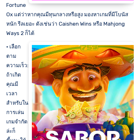
Fortune
Ox แต่ว่าหากคุณมีทุนกลางหรือสูง มองหาเกมที่มีโบนัส
หนัก รีลเยอะ ดังเช่นว่า Caishen Wins หรือ Mahjong
Ways 2 ก็ได้
• เลือก
ตาม
ความเร็ว:
ถ้าเกิด
คุณมี
เวลา
สำหรับใน
การเล่น
เกมจำกัด
ล่ะก็