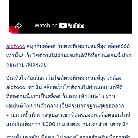
alot666
สนุกกับสล็อตเว็บตรงที่เหมาะสมที่สุด สล็อต666
เท่านั้น! เว็บไซต์ตรงไม่ผ่านเอเย่นต์ที่ดีที่สุดในตอนนี้ ฝาก
ถอนง่าย สมัครเลย!
บันเทิงใจกับสล็อตเว็บไซต์ตรงที่เหมาะสมที่สุดจะต้อง
alot666 เท่านั้น สล็อตเว็บไซต์ตรงไม่ผ่านเอเย่นต์ที่ดี
ที่สุดตอนนี้ เราเป็นสล็อตเว็บตรงแท้ 100% ไม่ผ่าน
เอเย่นต์ ไม่ผ่านตัวกลาง เว็บตรงมาตรฐานสุดยอดจาก
ค่ายเกมชั้นนำต่างๆเยอะแยะ ที่สุดของเกมสล็อตออนไลน์
แบบจัดเต็มกว่า 1,000 เกม ส่งตรงเกมแตกง่าย แตกหนัก
รวมทั้งแตกจริงเพื่อคุณ ไม่คลาดโอกาสสำหรับเพื่อการทำ