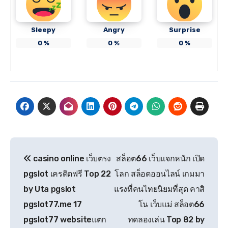
Sleepy
Angry
Surprise
0
%
0
%
0
%
แนะแนว
casino online เว็บตรง
สล็อต66 เว็บแจกหนัก เปิด
เรื่อง
pgslot เครดิตฟรี Top 22
โลก สล็อตออนไลน์ เกมมา
by Uta pgslot
แรงที่คนไทยนิยมที่สุด คาสิ
pgslot77.me 17
โน เว็บแม่ สล็อต66
pgslot77 websiteแตก
ทดลองเล่น Top 82 by