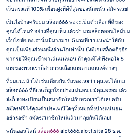
เว็บตรงแท้ 100% เพื่อนฝูงที่ดีที่สุดของนักพนัน สมัครเลย!
เป็นไงบ้างครับผม สล็อต666 พอจะเป็นตัวเลือกที่ดีของ
คุณได้ไหม? อย่างที่คุณเห็นแล้วว่า เกมสล็อตออนไลน์บน
เว็บไซต์ของเรานั้นมีมากมาย 5 เกมที่เราแนะนำให้กับ
คุณเป็นเพียงส่วนหนึ่งส่วนใดเท่านั้น ยังมีเกมสล็อตดีๆอีก
มากรอให้คุณเข้ามาเล่นแน่นอน ถ้าคุณมิได้พึงพอใจ 5
เกมของพวกเราก็สามารถเลือกเกมตามเกณฑ์ต่างๆ
ที่ผมแนะนำได้เช่นเดียวกัน รับรองเลยว่า คุณจะได้เกม
สล็อต666 ที่ดีและก็ถูกใจอย่างแน่นอน แม้คุณพรอมแล้ว
ล่ะก็ ลงทะเบียนเป็นสมาชิกใหม่กับพวกเราได้เลยครับ
สมัครฟรี ไร้คุณค่าประเพณีใดๆทั้งหมดทั้งปวงแน่นอน
อย่ารอช้า สมัครสมาชิกใหม่แล้วมาลุยกันได้เลย!
พนันออนไลน์
สล็อต666
alot666.alott.site 28 ธ.ค.