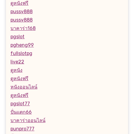
ดูหนังฟรี
pussy888
pussy888
บาคาร่า168
pgslot
pgheng99
fullslotpg
live22
ดูหนัง
ดูหนังฟรี
หนังออนไลน์
ดูหนังฟรี
pgslot77
ปั่นแตก66
บาคาร่าออนไลน์
punpro777