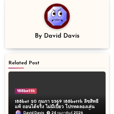
By
David Davis
Related Post
188betth
188bet 20 กุมภา 2569 188betth ลิขสิทธิ์
แท้ ถอนได้จริง ไม่มีเบี้ยว โปรทดลองเล่น
10 รับ 50 อัพแรงค์ รับเงินล้านง่ายๆ สล็อต
David Davis
24 กุมภาพันธ์ 2026