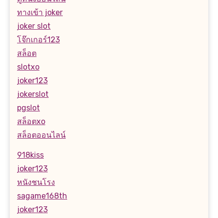
ทางเข้า joker
joker slot
โจ๊กเกอร์123
สล็อต
slotxo
joker123
jokerslot
pgslot
สล็อตxo
สล็อตออนไลน์
918kiss
joker123
หนังชนโรง
sagame168th
joker123