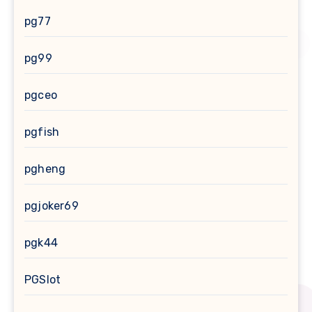
pg77
pg99
pgceo
pgfish
pgheng
pgjoker69
pgk44
PGSlot