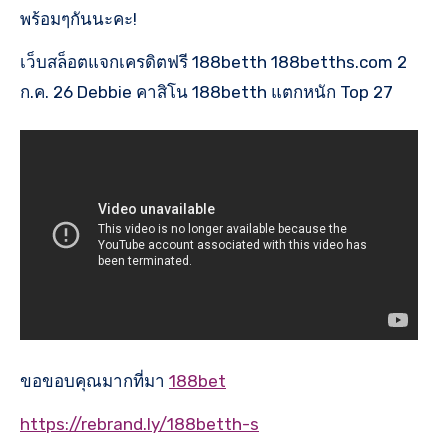
พร้อมๆกันนะคะ!
เว็บสล็อตแจกเครดิตฟรี 188betth 188betths.com 2
ก.ค. 26 Debbie คาสิโน 188betth แตกหนัก Top 27
ขอขอบคุณมากที่มา
188bet
https://rebrand.ly/188betth-s