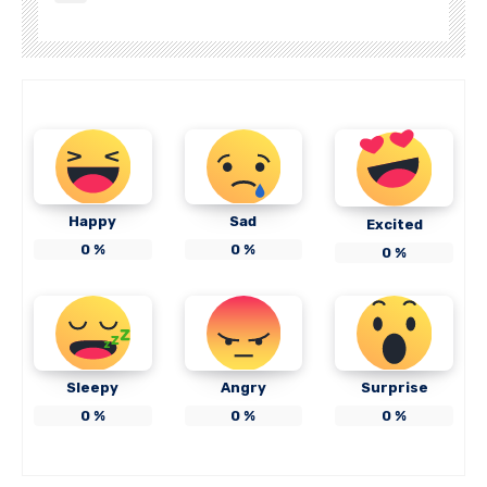
Happy
Sad
Excited
0
%
0
%
0
%
Sleepy
Angry
Surprise
0
%
0
%
0
%