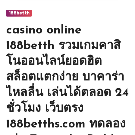
188betth
casino online
188betth รวมเกมคาสิ
โนออนไลน์ยอดฮิต
สล็อตแตกง่าย บาคาร่า
ไหลลื่น เล่นได้ตลอด 24
ชั่วโมง เว็บตรง
188betths.com ทดลอง