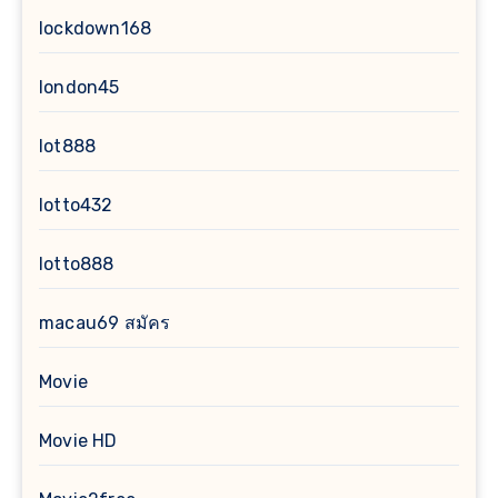
lockdown168
london45
lot888
lotto432
lotto888
macau69 สมัคร
Movie
Movie HD