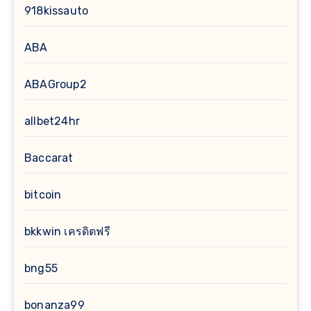
918kissauto
ABA
ABAGroup2
allbet24hr
Baccarat
bitcoin
bkkwin เครดิตฟรี
bng55
bonanza99