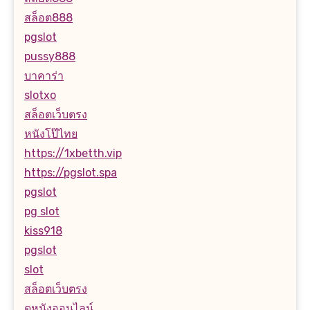
สล็อต888
pgslot
pussy888
บาคาร่า
slotxo
สล็อตเว็บตรง
หนังโป๊ไทย
https://1xbetth.vip
https://pgslot.spa
pgslot
pg slot
kiss918
pgslot
slot
สล็อตเว็บตรง
ดูหนังออนไลน์