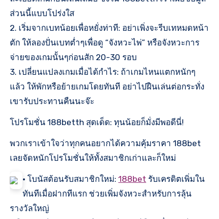
ส่วนนี้แบบโปร่งใส
2. เริ่มจากเบทน้อยเพื่อหยั่งท่าที: อย่าเพิ่งจะรีบเทหมดหน้า
ตัก ให้ลองปั่นเบทต่ำๆเพื่อดู “จังหวะไพ่” หรือจังหวะการ
จ่ายของเกมนั้นๆก่อนสัก 20-30 รอบ
3. เปลี่ยนแปลงเกมเมื่อได้กำไร: ถ้าเกมไหนแตกหนักๆ
แล้ว ให้พักหรือย้ายเกมโดยทันที อย่าไปฝืนเล่นต่อกระทั่ง
เขารับประทานคืนนะจ๊ะ
โปรโมชั่น 188betth สุดเด็ด: ทุนน้อยก็มั่งมีพอดีนี่!
พวกเราเข้าใจว่าทุกคนอยากได้ความคุ้มราคา 188bet
เลยจัดหนักโปรโมชั่นให้ทั้งสมาชิกเก่าและก็ใหม่
• โบนัสต้อนรับสมาชิกใหม่:
188bet
รับเครดิตเพิ่มใน
ทันทีเมื่อฝากทีแรก ช่วยเพิ่มจังหวะสำหรับการลุ้น
รางวัลใหญ่