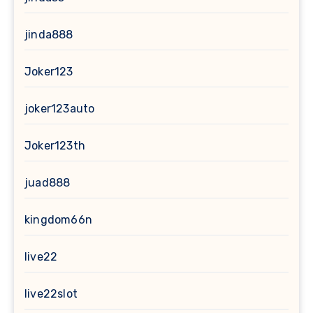
jinda888
Joker123
joker123auto
Joker123th
juad888
kingdom66n
live22
live22slot