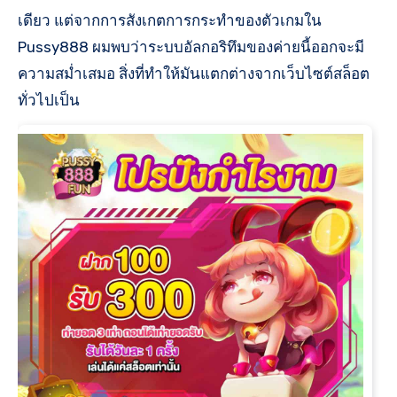
เดียว แต่จากการสังเกตการกระทำของตัวเกมใน
Pussy888 ผมพบว่าระบบอัลกอริทึมของค่ายนี้ออกจะมี
ความสม่ำเสมอ สิ่งที่ทำให้มันแตกต่างจากเว็บไซต์สล็อต
ทั่วไปเป็น