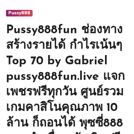
Pussy888
Pussy888fun ช่องทาง
สร้างรายได้ กำไรเน้นๆ
Top 70 by Gabriel
pussy888fun.live แจก
เพชรฟรีทุกวัน ศูนย์รวม
เกมคาสิโนคุณภาพ 10
ล้าน ก็ถอนได้ พุซซี่888