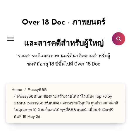
Skip
to
content
Over 18 Doc - ภาพยนตร์
และสารคดีสำหรับผู้ใหญ่
รวมสารคดีและภาพยนตร์ที่น่าติดตามสำหรับผู้
ชมที่มีอายุ 18 ปีขึ้นไปที่ Over 18 Doc
Home
Pussy888
Pussy888fun ช่องทาง สร้างรายได้ กำไรเน้นๆ Top 70 by
Gabriel pussy888fun.live แจกเพชรฟรีทุกวัน ศูนย์รวมเกมคาสิ
โนคุณภาพ 10 ล้าน ก็ถอนได้ พุซซี่888 แนะนำเพื่อน รับเงินฟรี
ทันที 18 May 26