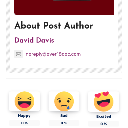
About Post Author
David Davis
noreply@over18doc.com
Happy
Sad
Excited
0
%
0
%
0
%