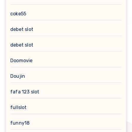
coke55
debet slot
debet slot
Doomovie
Doujin
fafa 123 slot
fullslot
funny18