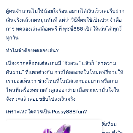
ผู้คนจำนวนไม่ใช้น้อยใจร้อน อยากได้เงินเร็วเลยรีบฝาก
เงินจริงแล้วกดหมุนทันที แต่ว่าวิธีที่ผมใช้เป็นประจำคือ
การ ทดลองเล่นสล็อตฟรี ที่ พุซซี่888 เปิดให้เล่นได้ทุกวี่
ทุกวัน
ทำไมจำต้องทดลองเล่น?
เนื่องจากสล็อตแต่ละเกมมี “จังหวะ” แล้วก็ “ค่าความ
ผันผวน” ที่แตกต่างกัน การได้ลองกดในโหมดฟรีช่วยให้
เรามองเห็นว่า ช่วงไหนที่โบนัสแตกบ่อยมาก หรือเกม
ไหนที่เครื่องหมายตัวคูณออกง่าย เมื่อพวกเรามั่นใจใน
จังหวะแล้วค่อยขยับไปลงเงินจริง
เพราะเหตุใดควรเป็น Pussy888fun?
สิ่งที่ผม