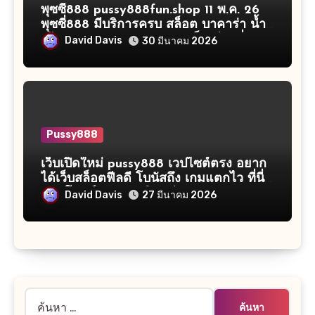
พุซซี่888 pussy888fun.shop 11 พ.ค. 26
พุซซี่888 มีบริการครบ สล็อต บาคาร่า น้ำ
เต้าปูปลา ทุกยอดฝาก 10% เว็บเดียวที่สาย
David Davis
30 มีนาคม 2026
พรีเมียมเลือกใช้บริการสล็อตแตกง่าย
พุซซี่888 ยกระดับการลงทุนกับ
พุซซี่888ฟัน Top 89 by Autumn
Pussy888
เว็บเปิดใหม่ pussy888 เวปไซต์ตรง อยาก
ได้เว็บสล็อตฟีลดี โบนัสถึง เกมแตกไว ที่นี่
ตอบโจทย์สุดๆ เครดิตฟรี Top 55 by
David Davis
27 มีนาคม 2026
Samual pussy888play.win 11 MAR
2026 พนัน
ค้นหา