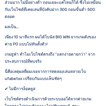
ส่วนมาก ไม่มีอย่างต่ำ ถอนเยอะแค่ไหนก็ได้ ซึ่งไม่เหมือน
กับเว็บไซต์ที่เคยเล่นที่บังคับฝาก 300 ถอนขั้นต่ำ 500
ตลอด
ผลเป็น…
เพียง 10 นาทีแรก ผมได้โบนัส BIG WIN จากเกมดังของ
ค่าย PG แบบไม่ทันตั้งตัว!
เกมยูฟ่า ทำไมเว็บไซต์ตรงถึง “แตกง่ายดายกว่า” จาก
ประสบการณ์ที่พบจริง
นี่คือเหตุผลที่ผมเจอจากการทดลองเล่นหลายเว็บ
ufabetxx เปรียบกันแบบเห็นชัดๆ
✔ ไม่มีการล็อคยูส
เว็บไซต์ตรงดำเนินการด้วยระบบออโต้จากค่ายเกม