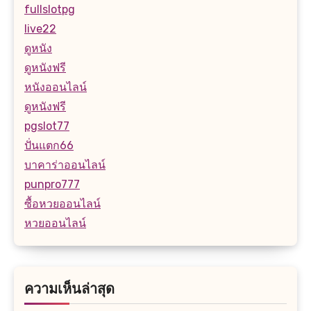
fullslotpg
live22
ดูหนัง
ดูหนังฟรี
หนังออนไลน์
ดูหนังฟรี
pgslot77
ปั่นแตก66
บาคาร่าออนไลน์
punpro777
ซื้อหวยออนไลน์
หวยออนไลน์
ความเห็นล่าสุด