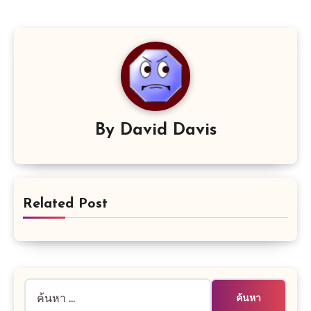
By
David Davis
Related Post
ค้นหา
สำหรับ: