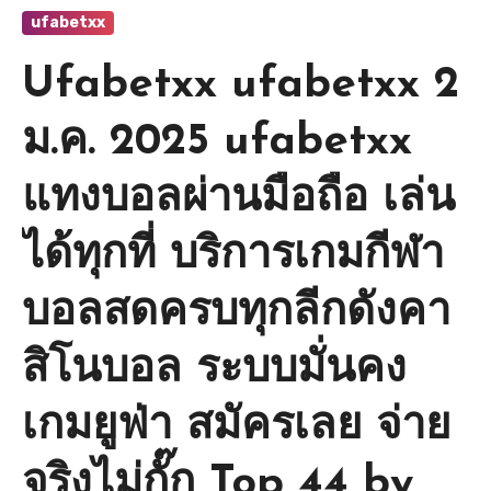
ufabetxx
Ufabetxx ufabetxx 2
ม.ค. 2025 ufabetxx
แทงบอลผ่านมือถือ เล่น
ได้ทุกที่ บริการเกมกีฬา
บอลสดครบทุกลีกดังคา
สิโนบอล ระบบมั่นคง
เกมยูฟ่า สมัครเลย จ่าย
จริงไม่กั๊ก Top 44 by