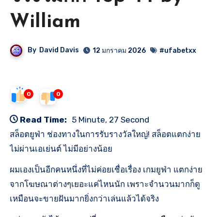
William
By
David Davis
12 มกราคม 2026
#ufabetxx
0
0
Read Time:
5 Minute, 27 Second
สล็อตยูฟ่า ช่องทางในการรับรางวัลใหญ่! สล็อตแตกง่าย
ไม่ผ่านเอเย่นต์ ไม่มีอย่างน้อย
ผมเองเป็นอีกคนหนึ่งที่ไม่ค่อยเชื่อเรื่อง เกมยูฟ่า แตกง่าย
จากโฆษณาต่างๆเยอะแค่ไหนนัก เพราะจำนวนมากก็ดู
เหมือนจะขายฝันมากยิ่งกว่าเล่นแล้วได้จริง