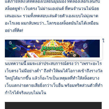
แต่ภายหลังได้ทดลองเปลี่ยนมุมมอง ทดลองเลือกเล่นกับ
สล็อตยูฟ่า เว็บตรง ไม่ผ่านเอเย่นต์ ที่คนจำนวนไม่น้อย
เสนอแนะ รวมทั้งทดสอบเล่นด้วยตัวเองแบบไม่มุ่งมาด
อะไรเลย ผมกลับพบว่า…โลกของสล็อตมันไม่ได้เหมือน
อย่างที่คิด!
ใ
นบทความนี้ ผมจะเล่าประสบการณ์ตรง ว่า “เพราะอะไร
เว็บตรง ไม่มีอย่างต่ำ” ถึงทำให้ผมได้โอกาสเข้าถึงรางวัล
ใหญ่ได้มากขึ้น แล้วก็อะไรเป็นเหตุผลที่ทำให้สล็อตบาง
เว็บแตกง่ายดายเสียยิ่งกว่าเว็บอื่น พร้อมทริคส่วนตัวที่ทำ
กำไรได้จริงแบบไม่มโน