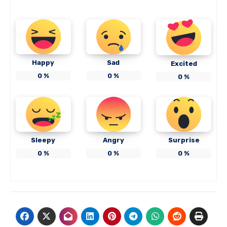
Happy
Sad
Excited
0
%
0
%
0
%
Sleepy
Angry
Surprise
0
%
0
%
0
%