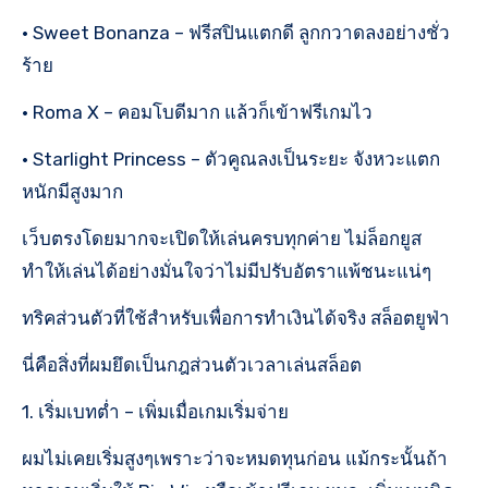
• Sweet Bonanza – ฟรีสปินแตกดี ลูกกวาดลงอย่างชั่ว
ร้าย
• Roma X – คอมโบดีมาก แล้วก็เข้าฟรีเกมไว
• Starlight Princess – ตัวคูณลงเป็นระยะ จังหวะแตก
หนักมีสูงมาก
เว็บตรงโดยมากจะเปิดให้เล่นครบทุกค่าย ไม่ล็อกยูส
ทำให้เล่นได้อย่างมั่นใจว่าไม่มีปรับอัตราแพ้ชนะแน่ๆ
ทริคส่วนตัวที่ใช้สำหรับเพื่อการทำเงินได้จริง สล็อตยูฟ่า
นี่คือสิ่งที่ผมยึดเป็นกฎส่วนตัวเวลาเล่นสล็อต
1. เริ่มเบทต่ำ – เพิ่มเมื่อเกมเริ่มจ่าย
ผมไม่เคยเริ่มสูงๆเพราะว่าจะหมดทุนก่อน แม้กระนั้นถ้า