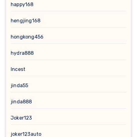
happy168
hengjing168
hongkong456
hydra888
Incest
jinda55
jinda888
Joker123
joker123auto